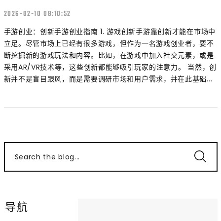
2026-02-10 08:10:52
手游创业：创新手游创业指南 1. 游戏创新手游靠创新才能在市场中
立足。尽管市场上已经有很多游戏，但作为一名游戏创业者，要不
断挖掘新的游戏玩法和内容。比如，在游戏中加入社交元素，或是
采用AR/VR技术等，这些创新都能够吸引玩家的注意力。 当然，创
新并不是盲目跟风，而是需要调研市场和用户需求，并在此基础...
Search the blog...
导航