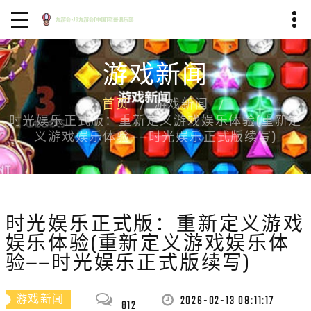
游戏新闻
首页
游戏新闻
时光娱乐正式版：重新定义游戏娱乐体验(重新定
义游戏娱乐体验——时光娱乐正式版续写)
时光娱乐正式版：重新定义游戏
娱乐体验(重新定义游戏娱乐体
验——时光娱乐正式版续写)
2026-02-13 08:11:17
游戏新闻
812