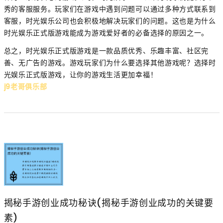
秀的客服服务。玩家们在游戏中遇到问题可以通过多种方式联系到
客服，时光娱乐公司也会积极地解决玩家们的问题。这也是为什么
时光娱乐正式版游戏能成为游戏爱好者的必备选择的原因之一。
总之，时光娱乐正式版游戏是一款品质优秀、乐趣丰富、社区完
善、无广告的游戏。游戏玩家们为什么要选择其他游戏呢？选择时
光娱乐正式版游戏，让你的游戏生活更加幸福！
j9老哥俱乐部
揭秘手游创业成功秘诀(揭秘手游创业成功的关键要
素)