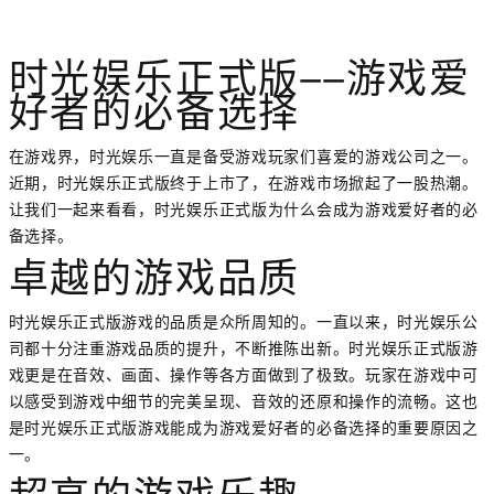
时光娱乐正式版——游戏爱
好者的必备选择
在游戏界，时光娱乐一直是备受游戏玩家们喜爱的游戏公司之一。
近期，时光娱乐正式版终于上市了，在游戏市场掀起了一股热潮。
让我们一起来看看，时光娱乐正式版为什么会成为游戏爱好者的必
备选择。
卓越的游戏品质
时光娱乐正式版游戏的品质是众所周知的。一直以来，时光娱乐公
司都十分注重游戏品质的提升，不断推陈出新。时光娱乐正式版游
戏更是在音效、画面、操作等各方面做到了极致。玩家在游戏中可
以感受到游戏中细节的完美呈现、音效的还原和操作的流畅。这也
是时光娱乐正式版游戏能成为游戏爱好者的必备选择的重要原因之
一。