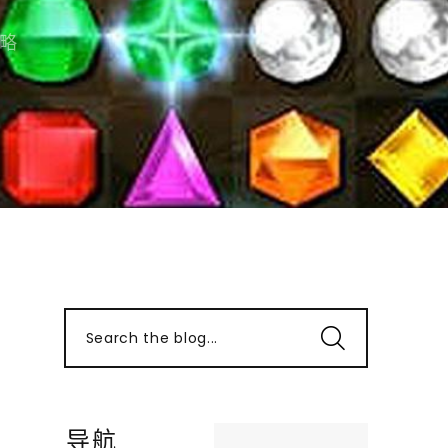
略
Search the blog...
导航