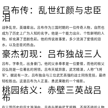
吕布传：乱世红颜与忠臣
泪
战争乱世，英雄辈出。吕布作为三国时期的一位传奇人物，自然也
成为了历史上广为人知的名字。他是一个能力出众、个性鲜明的人
物，却充满了悲剧色彩。他的传说故事里，多少流淌了爱情的泪
水，以及忠臣的热血。
豪杰初现：吕布独战三人
吕布，字奉先，出身豪门。他的父亲奉孝是一位要僧，而他的祖父
吕弘则是一位著名的将领。吕布天赋异禀，武艺精湛，人称“飞将
军”。据说有一次，吕布独自与三位武艺高强的战士同场竞技，最终
轻松胜出。这是吕布为人正直、勇武果敢的一个缩影。
桃园结义：赤壁三英战吕
布
在三国历史的巨大漩涡中，吕布与那些武艺超群、不屈不挠的人物