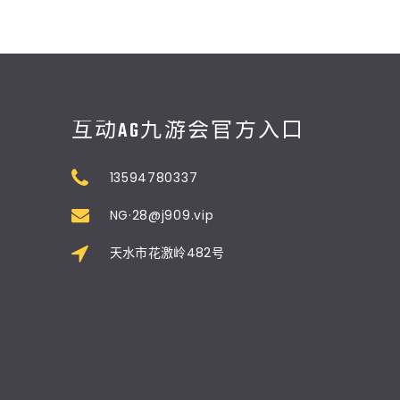
互动AG九游会官方入口
13594780337
NG·28@j909.vip
天水市花激岭482号