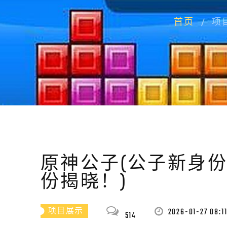
首页
项
原神公子(公子新身
份揭晓！)
2026-01-27 08:1
项目展示
514