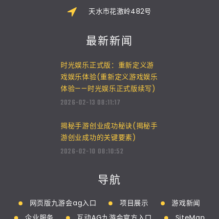
天水市花激岭482号
最新新闻
时光娱乐正式版：重新定义游
戏娱乐体验(重新定义游戏娱乐
体验——时光娱乐正式版续写)
2026-02-13 08:11:17
揭秘手游创业成功秘诀(揭秘手
游创业成功的关键要素)
2026-02-10 08:10:52
导航
网页版九游会ag入口
项目展示
游戏新闻
企业服务
互动AG九游会官方入口
SiteMap