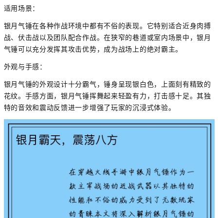
适用场景：
银月气锤在各种作战环境中都有不俗的表现。它特别适合近身肉搏
战、伏击战以及团队配合作战。在狭窄的巷道或室内场景中，银月
气锤可以充分发挥其攻击优势，成为战场上的绝对霸主。
外观与手感：
银月气锤的外观设计十分霸气，锤身呈现银白色，上面刻有精致的
花纹。手感方面，银月气锤挥舞起来轻盈有力，打击感十足。其独
特的音效和震动反馈进一步增强了玩家的沉浸式体验。