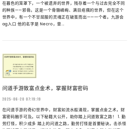
在暮色的笼罩下，一个被遗弃的世界，残存着一个与过去完全不同
的种族——邪骨。这是一个骨骼嶙峋、满目疮痍的世界，但在这个
世界中，有一个不甘屈服的灵魂正在破茧而出——一个者。九游会
ag入口 他的名字是 Necro，曾...
问道手游致富点金术，掌握财富密码
2025-06-20 07:19:19
在问道手游的奇幻世界中，财富如流水般涌现，掌握点金之术，财
富密码触手可及。以下秘籍大公开，助你踏上问道致富之路！ 1. 勤
劳打怪，积少成多 踏上的问道之路，勤劳打怪是首要秘诀。击杀怪