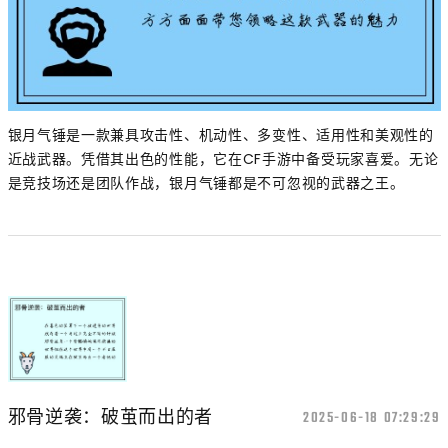
银月气锤是一款兼具攻击性、机动性、多变性、适用性和美观性的
近战武器。凭借其出色的性能，它在CF手游中备受玩家喜爱。无论
是竞技场还是团队作战，银月气锤都是不可忽视的武器之王。
邪骨逆袭：破茧而出的者
2025-06-18 07:29:29