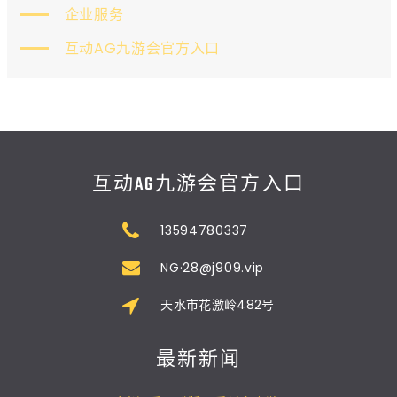
企业服务
互动AG九游会官方入口
互动AG九游会官方入口
13594780337
NG·28@j909.vip
天水市花激岭482号
最新新闻