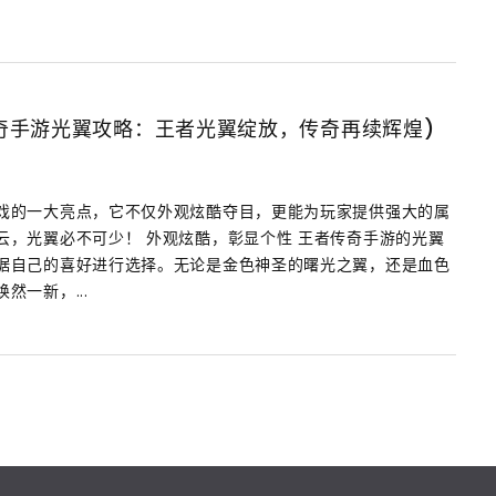
奇手游光翼攻略：王者光翼绽放，传奇再续辉煌)
戏的一大亮点，它不仅外观炫酷夺目，更能为玩家提供强大的属
云，光翼必不可少！ 外观炫酷，彰显个性 王者传奇手游的光翼
据自己的喜好进行选择。无论是金色神圣的曙光之翼，还是血色
然一新，...