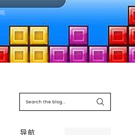
略
Search the blog...
导航